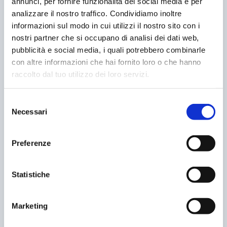
annunci, per fornire funzionalità dei social media e per
analizzare il nostro traffico. Condividiamo inoltre
informazioni sul modo in cui utilizzi il nostro sito con i
nostri partner che si occupano di analisi dei dati web,
pubblicità e social media, i quali potrebbero combinarle
con altre informazioni che hai fornito loro o che hanno
raccolto dal tuo utilizzo dei loro servizi.
Selezione
Necessari
del
DA TORINO AD AREZZO: UNA NUOVA
consenso
OPERAZIONE PARKINGE
Preferenze
28/07/2023
Statistiche
Marketing