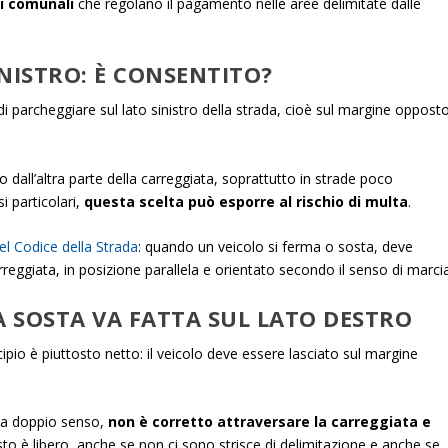
ti comunali
che regolano il pagamento nelle aree delimitate dalle
NISTRO: È CONSENTITO?
 di parcheggiare sul lato sinistro della strada, cioè sul margine oppost
dall’altra parte della carreggiata, soprattutto in strade poco
si particolari,
questa scelta può esporre al rischio di multa
.
el Codice della Strada
: quando un veicolo si ferma o sosta, deve
rreggiata, in posizione parallela e orientato secondo il senso di marcia
A SOSTA VA FATTA SUL LATO DESTRO
cipio è piuttosto netto: il veicolo deve essere lasciato sul margine
a a doppio senso,
non è corretto attraversare la carreggiata e
sto è libero, anche se non ci sono strisce di delimitazione e anche se