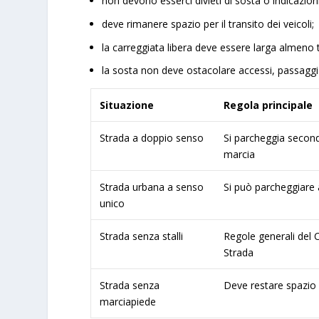
non devono esserci divieti di sosta o indicazioni
deve rimanere spazio per il transito dei veicoli;
la carreggiata libera deve essere larga almeno t
la sosta non deve ostacolare accessi, passaggi 
Situazione
Regola principale
Strada a doppio senso
Si parcheggia second
marcia
Strada urbana a senso
Si può parcheggiare 
unico
Strada senza stalli
Regole generali del 
Strada
Strada senza
Deve restare spazio 
marciapiede