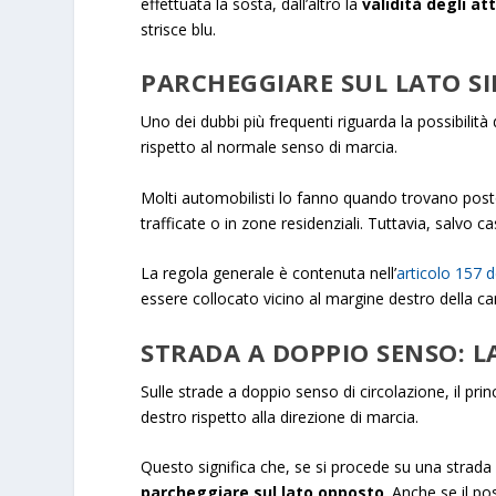
effettuata la sosta, dall’altro la
validità degli at
strisce blu.
PARCHEGGIARE SUL LATO SI
Uno dei dubbi più frequenti riguarda la possibilità
rispetto al normale senso di marcia.
Molti automobilisti lo fanno quando trovano posto 
trafficate o in zone residenziali. Tuttavia, salvo ca
La regola generale è contenuta nell’
articolo 157 d
essere collocato vicino al margine destro della ca
STRADA A DOPPIO SENSO: L
Sulle strade a doppio senso di circolazione, il prin
destro rispetto alla direzione di marcia.
Questo significa che, se si procede su una strad
parcheggiare sul lato opposto
. Anche se il po